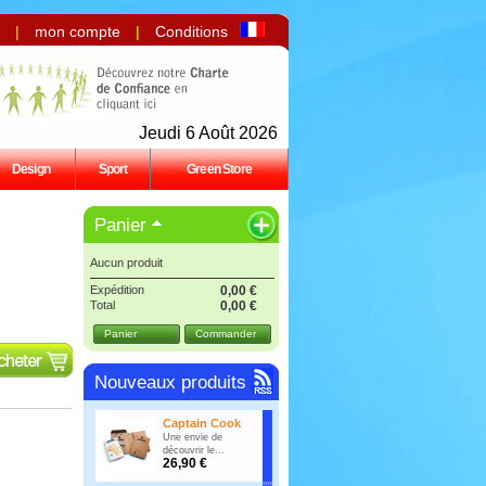
|
mon compte
|
Conditions
Jeudi 6 Août 2026
Design
Sport
Green Store
Panier
Aucun produit
Expédition
0,00 €
Total
0,00 €
Panier
Commander
Nouveaux produits
Captain Cook
Une envie de
découvrir le...
26,90 €