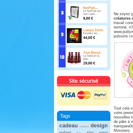
NotPad,...
Le NotPad est
Ne soyez p
une copie...
créatures 
9,00 €
travail con
terminé, n
Lampe Tetris
www.puttymo
Empilez les...
pulsions c
44,00 €
True Blood
La boisson la
plus...
19,00 €
Tout cela 
votre premi
Tags
nouvelles t
de pâte à m
cadeau
design
transparaît
cuisine
Monsters.
enfant
star wars
fun