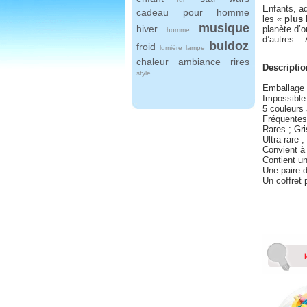
Enfants, a
cadeau pour homme
les «
plus
musique
hiver
planète d’o
homme
d’autres… 
buldoz
froid
lumière
lampe
chaleur
ambiance
rires
Descriptio
style
Emballage 
Impossible 
5 couleurs 
Fréquentes 
Rares ; Gri
Ultra-rare 
Convient à 
Contient un
Une paire 
Un coffret 