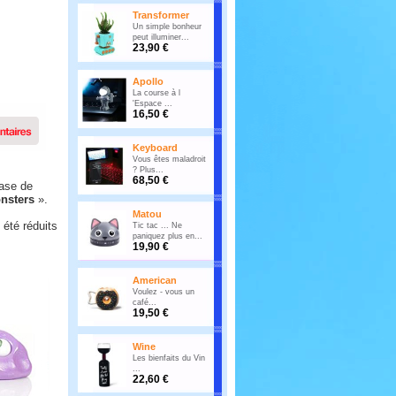
Transformer
Un simple bonheur
peut illuminer...
23,90 €
Apollo
La course à l
'Espace ...
16,50 €
Keyboard
Vous êtes maladroit
? Plus...
68,50 €
hase de
nsters
».
Matou
 été réduits
Tic tac ... Ne
paniquez plus en...
19,90 €
American
Voulez - vous un
café...
19,50 €
Wine
Les bienfaits du Vin
...
22,60 €