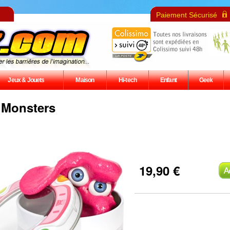
Paiement Sécurisé
Jeux & Jouets
Maison
Hi-tech
Enfant
Geek
 Monsters
19,90 €