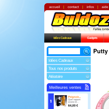
accueil
|
contact
|
infos
|
aide
Idées Cadeaux
Gadgets
Putty
Idées Cadeaux
Tous nos produits
Aléatoire
Meilleures ventes
Peignoir...
Quel rapport
existe-til...
64,00 €