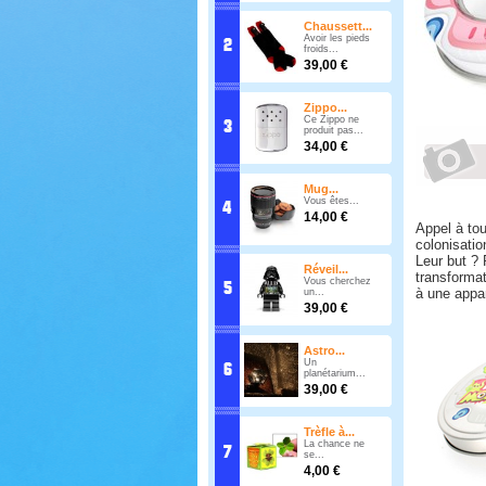
Chaussett...
Avoir les pieds
froids...
39,00 €
Zippo...
Ce Zippo ne
produit pas...
34,00 €
Mug...
Vous êtes...
14,00 €
Appel à tou
colonisatio
Leur but ?
Réveil...
transformat
Vous cherchez
à une appa
un...
39,00 €
Astro...
Un
planétarium...
39,00 €
Trèfle à...
La chance ne
se...
4,00 €