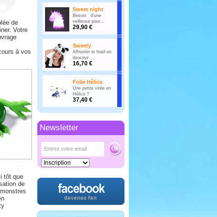
Sweet night
Besoin d'une
plée de
veilleuse pour...
29,90 €
ner. Votre
uvrage
Sweety
 cours à vos
Affronter le froid en
douceur ...
16,70 €
Folie Hélico
Une petite virée en
Hélico ?
37,40 €
Newsletter
i tôt que
sation de
s monstres
en
ty