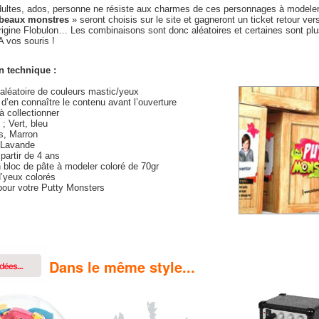
dultes, ados, personne ne résiste aux charmes de ces personnages à modeler
 beaux monstres
» seront choisis sur le site et gagneront un ticket retour vers
rigine Flobulon… Les combinaisons sont donc aléatoires et certaines sont plu
A vos souris !
n technique :
aléatoire de couleurs mastic/yeux
d’en connaître le contenu avant l’ouverture
à collectionner
; Vert, bleu
s, Marron
; Lavande
partir de 4 ans
 bloc de pâte à modeler coloré de 70gr
d’yeux colorés
pour votre Putty Monsters
Dans le même style...