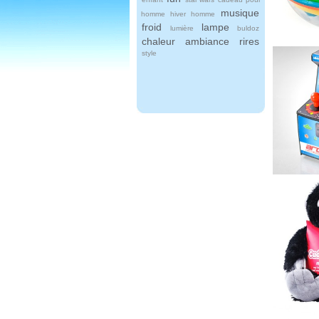
musique
homme
hiver
homme
froid
lampe
lumière
buldoz
chaleur
ambiance
rires
style