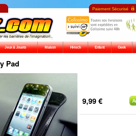
Paiement Sécurisé
Jeux & Jouets
Maison
Hi-tech
Enfant
Geek
y Pad
9,99 €