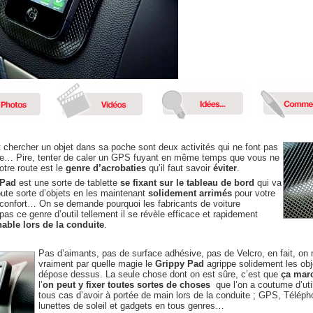
 chercher un objet dans sa poche sont deux activités qui ne font pas
… Pire, tenter de caler un GPS fuyant en même temps que vous ne
tre route est le
genre d’acrobaties
qu’il faut savoir
éviter
.
 Pad
est une sorte de tablette
se fixant sur le tableau de bord
qui va
toute sorte d’objets en les maintenant
solidement arrimés
pour votre
 confort… On se demande pourquoi les fabricants de voiture
 pas ce genre d’outil tellement il se révèle efficace et rapidement
able lors de la conduite
.
Pas d’aimants, pas de surface adhésive, pas de Velcro, en fait, on 
vraiment par quelle magie le
Grippy Pad
agrippe solidement les obj
dépose dessus. La seule chose dont on est sûre, c’est que
ça mar
l’
on peut y fixer toutes sortes de choses
que l’on a coutume d’uti
tous cas d’avoir à portée de main lors de la conduite ; GPS, Téléph
lunettes de soleil et gadgets en tous genres…