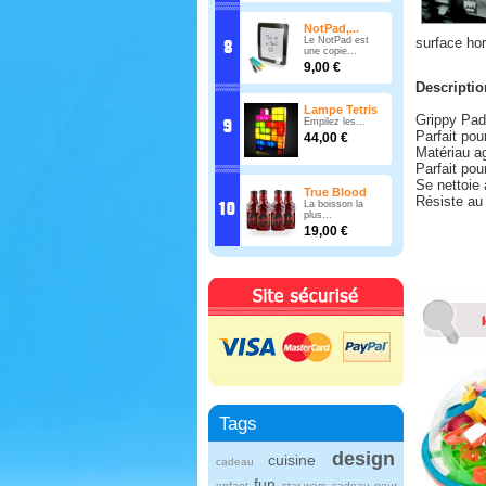
NotPad,...
Le NotPad est
surface ho
une copie...
9,00 €
Descriptio
Lampe Tetris
Grippy Pad,
Empilez les...
Parfait po
44,00 €
Matériau ag
Parfait pou
Se nettoie
True Blood
Résiste au 
La boisson la
plus...
19,00 €
Tags
design
cuisine
cadeau
fun
enfant
star wars
cadeau pour