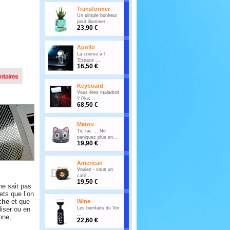
Transformer
Un simple bonheur
peut illuminer...
23,90 €
Apollo
La course à l
'Espace ...
16,50 €
Keyboard
Vous êtes maladroit
? Plus...
68,50 €
Matou
Tic tac ... Ne
paniquez plus en...
19,90 €
American
Voulez - vous un
café...
19,50 €
ne sait pas
ets que l’on
che
et que
Wine
liser ou en
Les bienfaits du Vin
...
one,
22,60 €