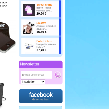
te aux
Sweet night
ur une
Besoin d'une
veilleuse pour...
29,90 €
Sweety
Affronter le froid en
douceur ...
16,70 €
Folie Hélico
Une petite virée en
Hélico ?
37,40 €
Newsletter