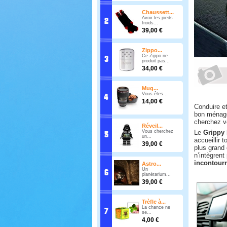
Chaussett...
Avoir les pieds
froids...
39,00 €
Zippo...
Ce Zippo ne
produit pas...
34,00 €
Mug...
Vous êtes...
14,00 €
Conduire et
bon ménage
cherchez vo
Réveil...
Le
Grippy
Vous cherchez
un...
accueillir 
39,00 €
plus grand
n’intègrent
incontourn
Astro...
Un
planétarium...
39,00 €
Trèfle à...
La chance ne
se...
4,00 €