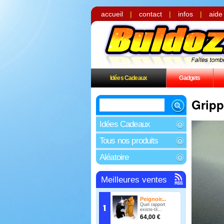
accueil
|
contact
|
infos
|
aide
Idées Cadeaux
Gadgets
Gripp
Idées Cadeaux
Tous nos produits
Aléatoire
Meilleures ventes
Peignoir...
Quel rapport
existe-til...
64,00 €