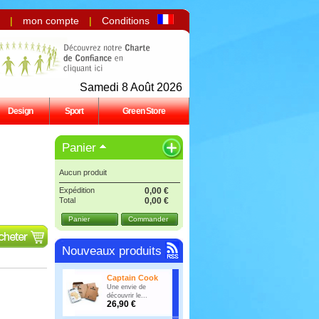
|
mon compte
|
Conditions
Samedi 8 Août 2026
Design
Sport
Green Store
Panier
Aucun produit
Expédition
0,00 €
Total
0,00 €
Panier
Commander
Nouveaux produits
Captain Cook
Une envie de
découvrir le...
26,90 €