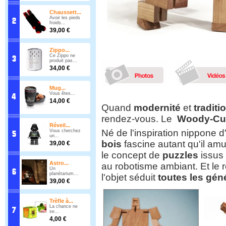
Chaussett...
Avoir les pieds
froids...
39,00 €
Zippo...
Ce Zippo ne
produit pas...
34,00 €
Mug...
Vous êtes...
14,00 €
Quand
modernité
et
traditi
rendez-vous. Le
Woody-Cu
Réveil...
Né de l'inspiration nippone 
Vous cherchez
un...
bois
fascine autant qu'il am
39,00 €
le concept de
puzzles
issus 
Astro...
au robotisme ambiant. Et le 
Un
planétarium...
l'objet séduit
toutes les gén
39,00 €
Trèfle à...
La chance ne
se...
4,00 €