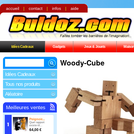
accueil
|
contact
|
infos
|
aide
Idées Cadeaux
Gadgets
Jeux & Jouets
Maiso
Woody-Cube
Idées Cadeaux
Tous nos produits
Aléatoire
Meilleures ventes
Peignoir...
Quel rapport
existe-til...
64,00 €