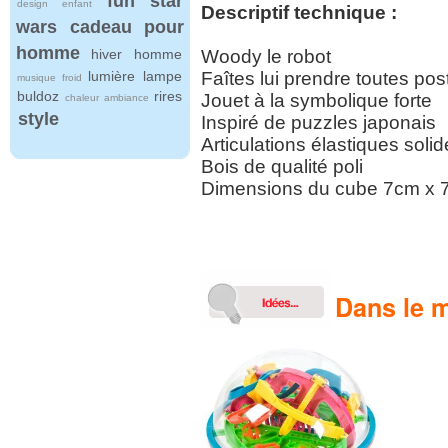
fun
star
design
enfant
Descriptif technique :
wars
cadeau pour
homme
hiver
homme
Woody le robot
lumière
lampe
Faîtes lui prendre toutes po
musique
froid
buldoz
rires
Jouet à la symbolique forte
chaleur
ambiance
style
Inspiré de puzzles japonais
Articulations élastiques soli
Bois de qualité poli
Dimensions du cube 7cm x
Dans le m