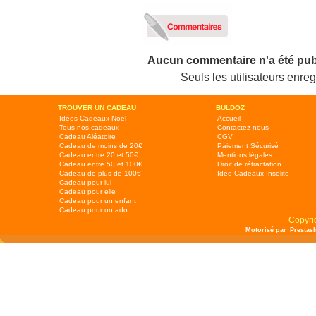
Aucun commentaire n'a été pub
Seuls les utilisateurs enr
TROUVER UN CADEAU
BULDOZ
Idées Cadeaux Noël
Accueil
Tous nos cadeaux
Contactez-nous
Cadeau Aléatoire
CGV
Cadeau de moins de 20€
Paiement Sécurisé
Cadeau entre 20 et 50€
Mentions légales
Cadeau entre 50 et 100€
Droit de rétractation
Cadeau de plus de 100€
Idée Cadeaux Insolite
Cadeau pour lui
Cadeau pour elle
Cadeau pour un enfant
Cadeau pour un ado
Copyri
Motorisé par
Prestas