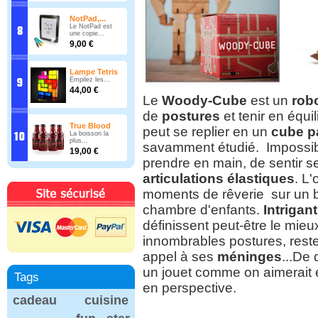
NotPad,...
Le NotPad est
une copie...
9,00 €
Lampe Tetris
Empilez les...
44,00 €
Le
Woody-Cube
est un
rob
de
postures
et tenir en équil
True Blood
peut se replier en un
cube pa
La boisson la
plus...
savamment étudié. Impossible
19,00 €
prendre en main, de sentir 
articulations élastiques
. L'
moments de rêverie sur un b
chambre d'enfants.
Intrigant
définissent peut-être le mieu
innombrables postures, reste 
appel à ses
méninges
...De 
un jouet comme on aimerait e
Tags
en perspective.
cadeau
cuisine