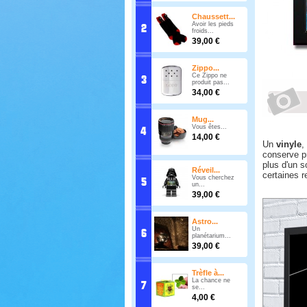
Chaussett...
Avoir les pieds
froids...
39,00 €
Zippo...
Ce Zippo ne
produit pas...
34,00 €
Mug...
Vous êtes...
14,00 €
Un
vinyle
,
conserve 
plus d'un s
Réveil...
certaines r
Vous cherchez
un...
39,00 €
Astro...
Un
planétarium...
39,00 €
Trèfle à...
La chance ne
se...
4,00 €