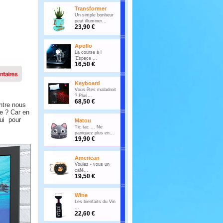
Transformer
Un simple bonheur
peut illuminer...
23,90 €
Apollo
La course à l
'Espace ...
16,50 €
Keyboard
Vous êtes maladroit
? Plus...
68,50 €
tre nous
e ? Car en
qui pour
Matou
Tic tac ... Ne
paniquez plus en...
19,90 €
American
Voulez - vous un
café...
19,50 €
Wine
Les bienfaits du Vin
...
22,60 €