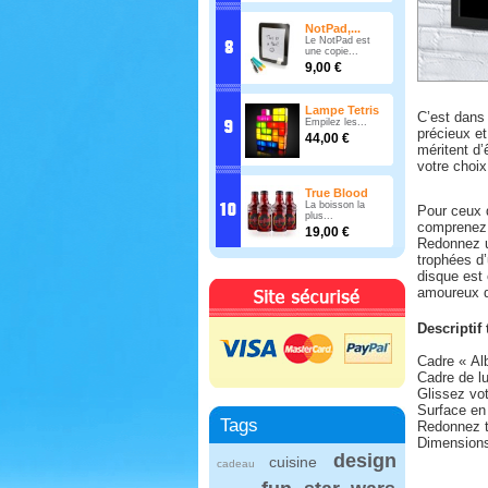
NotPad,...
Le NotPad est
une copie...
9,00 €
Lampe Tetris
C’est dans 
Empilez les...
précieux et
44,00 €
méritent d’
votre choix
True Blood
La boisson la
Pour ceux 
plus...
comprenez 
19,00 €
Redonnez u
trophées d
disque est 
amoureux de
Descriptif
Cadre « Al
Cadre de lu
Glissez vot
Surface en 
Tags
Redonnez t
Dimension
design
cuisine
cadeau