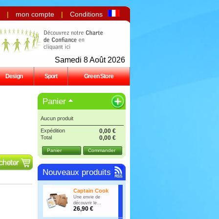
|
mon compte
|
Conditions
Samedi 8 Août 2026
Design
Sport
Green Store
Panier
Aucun produit
Expédition
0,00 €
Total
0,00 €
Panier
Commander
Nouveaux produits
Captain Cook
Une envie de
découvrir le...
26,90 €