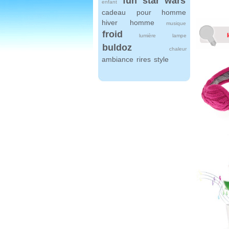
fun
star wars
enfant
cadeau pour homme
hiver
homme
musique
froid
lumière
lampe
buldoz
chaleur
ambiance
rires
style