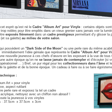
cet esprit qu’est né le
Cadre "Album Art" pour Vinyle
: certains objets sont
 trop nobles pour être empilés dans un vieux grenier sans jamais voir la lumièr
être
exposés fièrement
dans un
cadre prestigieux
permettant d’y glisser la 
 (et sa galette)
au milieu de votre salon
.
qui possèdent un
"Dark Side of the Moon"
ou une perle rare du même acabi
immédiatement l’idée géniale que représente le
Cadre "Album Art" pour Vi
ne nouvelle jeunesse à ces chefs d’œuvre en les exposant à la vue de tous 
’une autre époque qu’on ne
se lasse jamais de contempler
et d’écouter (si v
opérationnel … ) Bref, un pur régal pour les
collectionneurs dans l’âme
et l
 la galette et de la bonne époque. Un cadeau à faire ou à se faire égoïsteme
 technique :
bum Art » pour vinyle
xe, aspect rutilant
re perle rare et exposez la tel un cadre
acrylique, nettoyez avec un chiffon non abrasif !
oute la jeunesse à vos vinyles
s : 37.5cm x 37.5cm x 3cm