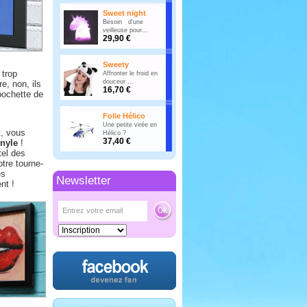
Sweet night
Besoin d'une
veilleuse pour...
29,90 €
Sweety
 trop
Affronter le froid en
douceur ...
e, non, ils
16,70 €
pochette de
Folie Hélico
Une petite virée en
t, vous
Hélico ?
37,40 €
nyle
!
tel des
otre tourne-
es
Newsletter
nt !