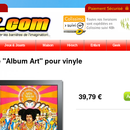
Paiement Sécurisé
Jeux & Jouets
Maison
Hi-tech
Enfant
Geek
 "Album Art" pour vinyle
39,79 €