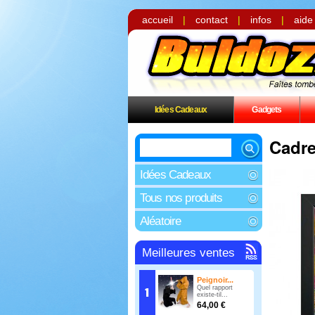
accueil
|
contact
|
infos
|
aide
Idées Cadeaux
Gadgets
Cadre
Idées Cadeaux
Tous nos produits
Aléatoire
Meilleures ventes
Peignoir...
Quel rapport
existe-til...
64,00 €