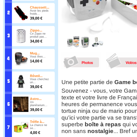
Chaussett...
Avoir les pieds
froids...
39,00 €
Zippo...
Ce Zippo ne
produit pas...
34,00 €
Mug...
Vous êtes...
14,00 €
Réveil...
Vous cherchez
Une petite partie de
Game b
un...
39,00 €
Souvenez - vous, votre Game
texte et votre livre de França
Astro...
Un
heures de permanence vous a
planétarium...
tortue ninja ou de mario pour
39,00 €
qu'ici votre partie va se tra
Trèfle à...
superbe
boîte à repas
qui v
La chance ne
se...
non sans
nostalgie
... Bref 
4,00 €