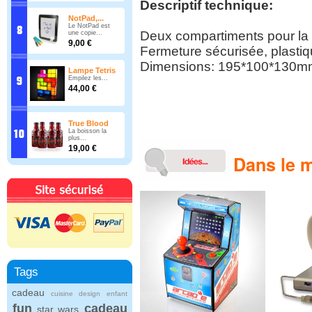
Descriptif technique:
NotPad,...
Le NotPad est
Deux compartiments pour la 
une copie...
9,00 €
Fermeture sécurisée, plastiq
Dimensions: 195*100*130m
Lampe Tetris
Empilez les...
44,00 €
True Blood
La boisson la
plus...
19,00 €
Dans le m
Tags
cadeau
cuisine
design
enfant
fun
cadeau
star wars