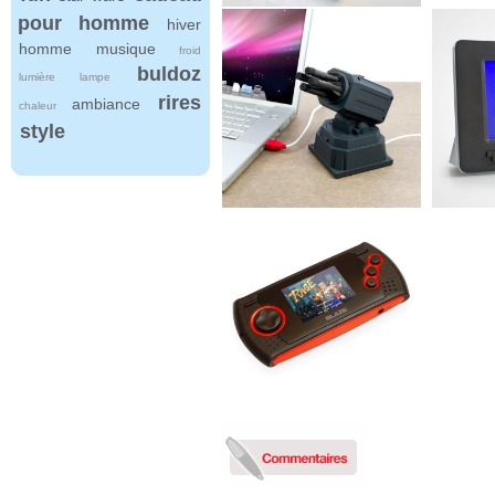
pour homme
hiver
homme
musique
froid
buldoz
lumière
lampe
rires
ambiance
chaleur
style