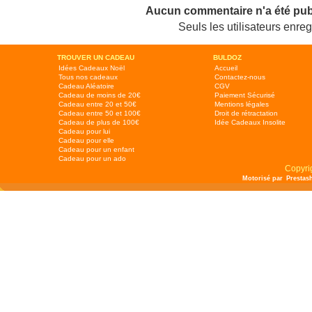
Aucun commentaire n'a été pub
Seuls les utilisateurs enr
TROUVER UN CADEAU
BULDOZ
Idées Cadeaux Noël
Accueil
Tous nos cadeaux
Contactez-nous
Cadeau Aléatoire
CGV
Cadeau de moins de 20€
Paiement Sécurisé
Cadeau entre 20 et 50€
Mentions légales
Cadeau entre 50 et 100€
Droit de rétractation
Cadeau de plus de 100€
Idée Cadeaux Insolite
Cadeau pour lui
Cadeau pour elle
Cadeau pour un enfant
Cadeau pour un ado
Copyri
Motorisé par
Prestas