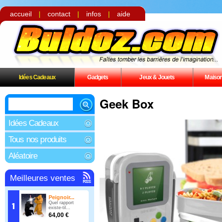
accueil
|
contact
|
infos
|
aide
Idées Cadeaux
Gadgets
Jeux & Jouets
Maiso
Geek Box
Idées Cadeaux
Tous nos produits
Aléatoire
Meilleures ventes
Peignoir...
Quel rapport
existe-til...
64,00 €